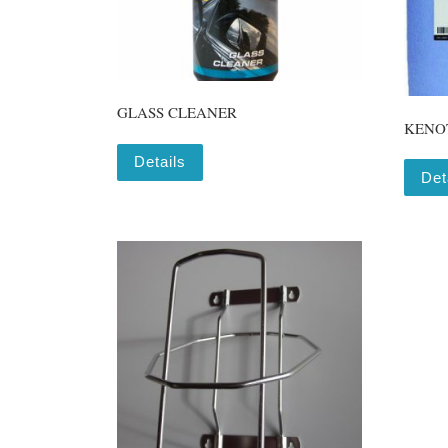
GLASS CLEANER
KENO
Details
Det