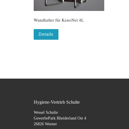
Wandhalter für KenoNet 4L
Details
Hygiene-Vertrieb Schulte
Wessel Schulte
GewerbePark Rheiderland Ost 4
26826 Weener