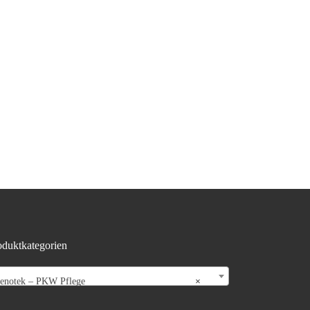
oduktkategorien
enotek – PKW Pflege
×