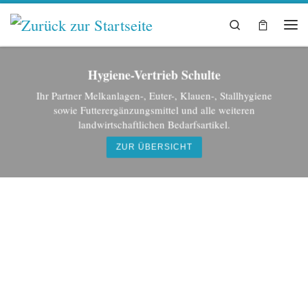
Zum Inhalt springen
Search
Me
Hygiene-Vertrieb Schulte
Ihr Partner Melkanlagen-, Euter-, Klauen-, Stallhygiene
sowie Futterergänzungsmittel und alle weiteren
landwirtschaftlichen Bedarfsartikel.
ZUR ÜBERSICHT