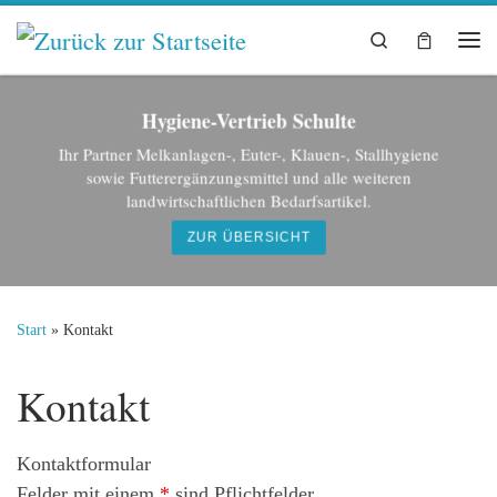
Zum Inhalt springen
Search
Me
Hygiene-Vertrieb Schulte
Ihr Partner Melkanlagen-, Euter-, Klauen-, Stallhygiene
sowie Futterergänzungsmittel und alle weiteren
landwirtschaftlichen Bedarfsartikel.
ZUR ÜBERSICHT
Start
»
Kontakt
Kontakt
Kontaktformular
Felder mit einem
*
sind Pflichtfelder